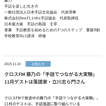
藤乃

手話を楽しむ生き方

一般社団法人日本手話文化協会　代表理事

株式会社DeafLinks手話協会　代表取締役

日本最大級　手話の島国　主宰

著書　手話教室を始めるための7つのステップ　重版9刷

学校教育向け講演　研修
2025.11.10
お知らせ
クロスFM 藤乃の「手話でつながる大実験」
11月ゲストは落語家・立川志ら門さん
クロスFMで放送中の藤乃の「手話でつながる大実験」。
11月のゲストは、手話落語に取り組んでいる