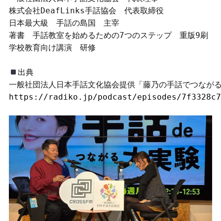
株式会社DeafLinks手話協会　代表取締役

日本最大級　手話の島国　主宰

著書　手話教室を始めるための7つのステップ　重版9刷

学校教育向け講演　研修

出典

https://radiko.jp/podcast/episodes/7f3328c7