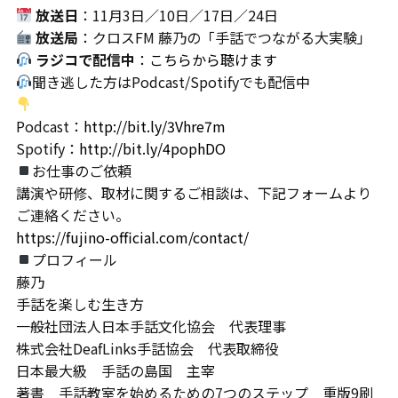
放送日
：11月3日／10日／17日／24日
放送局
：クロスFM 藤乃の「手話でつながる大実験」
ラジコで配信中
：
こちらから聴けます
聞き逃した方はPodcast/Spotifyでも配信中
Podcast：
http://bit.ly/3Vhre7m
Spotify：
http://bit.ly/4pophDO
お仕事のご依頼
講演や研修、取材に関するご相談は、下記フォームより
ご連絡ください。
https://fujino-official.com/contact/
プロフィール
藤乃
手話を楽しむ生き方
一般社団法人日本手話文化協会 代表理事
株式会社DeafLinks手話協会 代表取締役
日本最大級 手話の島国 主宰
著書 手話教室を始めるための7つのステップ 重版9刷