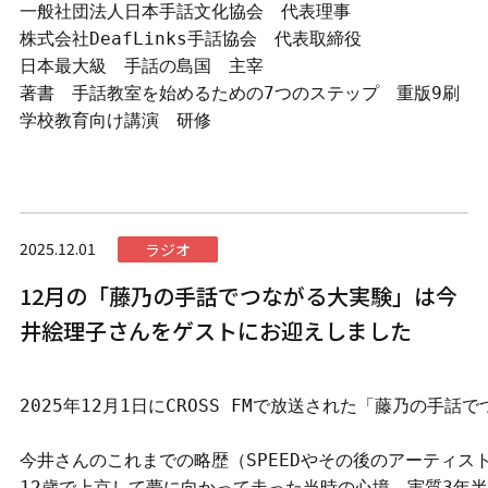
一般社団法人日本手話文化協会　代表理事

株式会社DeafLinks手話協会　代表取締役

日本最大級　手話の島国　主宰

著書　手話教室を始めるための7つのステップ　重版9刷

学校教育向け講演　研修
2025.12.01
ラジオ
12月の「藤乃の手話でつながる大実験」は今
井絵理子さんをゲストにお迎えしました
2025年12月1日にCROSS FMで放送された「藤乃の
今井さんのこれまでの略歴（SPEEDやその後のアーティス
12歳で上京して夢に向かって走った当時の心境、実質3年半